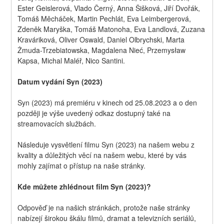
Ester Geislerová, Vlado Černý, Anna Šišková, Jiří Dvořák, 
Tomáš Měcháček, Martin Pechlát, Eva Leimbergerová, 
Zdeněk Maryška, Tomáš Matonoha, Eva Landlová, Zuzana 
Kraváriková, Oliver Oswald, Daniel Olbrychski, Marta 
Żmuda-Trzebiatowska, Magdalena Nieć, Przemysław 
Kapsa, Michal Maléř, Nico Santini.
Datum vydání Syn (2023)
Syn (2023) má premiéru v kinech od 25.08.2023 a o den 
později je výše uvedený odkaz dostupný také na 
streamovacích službách.
Následuje vysvětlení filmu Syn (2023) na našem webu z 
kvality a důležitých věcí na našem webu, které by vás 
mohly zajímat o přístup na naše stránky.
Kde můžete zhlédnout film Syn (2023)?
Odpověď je na našich stránkách, protože naše stránky 
nabízejí širokou škálu filmů, dramat a televizních seriálů, 