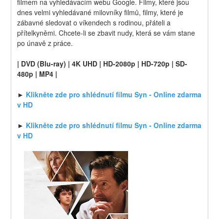
filmem na vyhledávacím webu Google. Filmy, které jsou 
dnes velmi vyhledávané milovníky filmů, filmy, které je 
zábavné sledovat o víkendech s rodinou, přáteli a 
přítelkyněmi. Chcete-li se zbavit nudy, která se vám stane 
po únavě z práce.
| DVD (Blu-ray) | 4K UHD | HD-2080p | HD-720p | SD-
480p | MP4 |
►
 Klikněte zde pro shlédnutí filmu Syn - Online zdarma 
v HD
► 
Klikněte zde pro shlédnutí filmu Syn - Online zdarma 
v HD