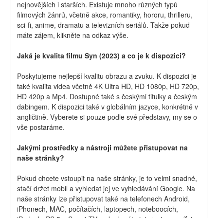
nejnovějších i starších. Existuje mnoho různých typů 
filmových žánrů, včetně akce, romantiky, hororu, thrilleru, 
sci-fi, anime, dramatu a televizních seriálů. Takže pokud 
máte zájem, klikněte na odkaz výše.
Jaká je kvalita filmu Syn (2023) a co je k dispozici?
Poskytujeme nejlepší kvalitu obrazu a zvuku. K dispozici je 
také kvalita videa včetně 4K Ultra HD, HD 1080p, HD 720p, 
HD 420p a Mp4. Dostupné také s českými titulky a českým 
dabingem. K dispozici také v globálním jazyce, konkrétně v 
angličtině. Vyberete si pouze podle své představy, my se o 
vše postaráme.
Jakými prostředky a nástroji můžete přistupovat na 
naše stránky?
Pokud chcete vstoupit na naše stránky, je to velmi snadné, 
stačí držet mobil a vyhledat jej ve vyhledávání Google. Na 
naše stránky lze přistupovat také na telefonech Android, 
iPhonech, MAC, počítačích, laptopech, noteboocích, 