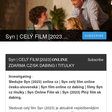
Syn | CELÝ FILM [2023] 𝐎𝐍𝐋𝐈𝐍𝐄 ZDARMA CZ/SK DABING I TITULKY
SUBSCRIBE
Syn | CELÝ FILM [2023] 𝐎𝐍𝐋𝐈𝐍𝐄 
Subscribe
ZDARMA CZ/SK DABING I TITULKY
Investigating
-
Sledujte Syn (2023) online cz | Syn celý film online 
česko-slovenská | Syn film online cz dabing | filmy Syn 
cz titulky | Syn Online Film sk | Syn (2023) Plný film sk 
dabing.
Sledovat celý film Syn (2023) je aktuálně nejoblíbenějším 