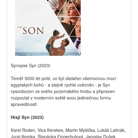
Synopse Syn (2023)
Téměř 5000 let poté, co byl obdařen všemocnou mocí 
egyptských bohů - a stejně rychle uvězněn - je Syn  
vysvobozen ze svého pozemského hrobu a připraven 
rozpoutat v moderním světě svou jedinečnou formu 
spravedlnosti
Hrají Syn (2023)
Karel Roden, Vica Kerekes, Martin Myšička, Lukáš Latinák, 
Juraj Kemka, Štepánka Fingerhutová, Jaroslav Dušek, 